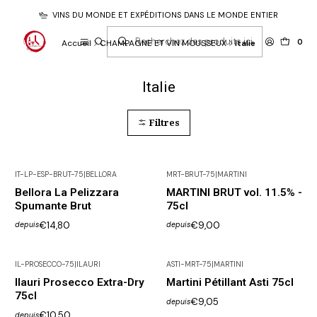
VINS DU MONDE ET EXPÉDITIONS DANS LE MONDE ENTIER
0
Accueil
CHAMPAGNE ET VIN MOUSSEUX
Italie
Italie
Filtres
IT-LP-ESP-BRUT-75
|
BELLORA
MRT-BRUT-75
|
MARTINI
Bellora La Pelizzara
MARTINI BRUT vol. 11.5% -
Spumante Brut
75cl
€14,80
€9,00
depuis
depuis
IL-PROSECCO-75
|
ILAURI
ASTI-MRT-75
|
MARTINI
Pas disponible
Ilauri Prosecco Extra-Dry
Martini Pétillant Asti 75cl
75cl
€9,05
depuis
€10,50
depuis