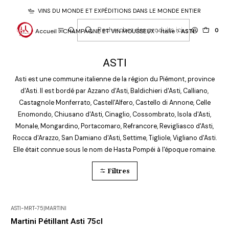
VINS DU MONDE ET EXPÉDITIONS DANS LE MONDE ENTIER
0
Accueil
CHAMPAGNE ET VIN MOUSSEUX
Italie
ASTI
ASTI
Asti est une commune italienne de la région du Piémont, province
d'Asti. Il est bordé par Azzano d'Asti, Baldichieri d'Asti, Calliano,
Castagnole Monferrato, Castell'Alfero, Castello di Annone, Celle
Enomondo, Chiusano d'Asti, Cinaglio, Cossombrato, Isola d'Asti,
Monale, Mongardino, Portacomaro, Refrancore, Revigliasco d'Asti,
Rocca d'Arazzo, San Damiano d'Asti, Settime, Tigliole, Vigliano d'Asti.
Elle était connue sous le nom de Hasta Pompéi à l'époque romaine.
Filtres
ASTI-MRT-75
|
MARTINI
Pas disponible
Martini Pétillant Asti 75cl