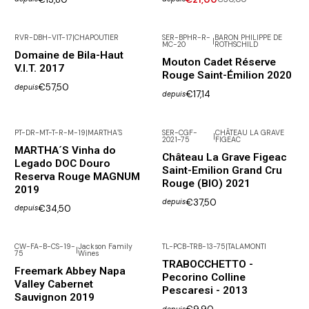
RVR-DBH-VIT-17
|
CHAPOUTIER
SER-BPHR-R-
BARON PHILIPPE DE
|
MC-20
ROTHSCHILD
Domaine de Bila-Haut
Mouton Cadet Réserve
V.I.T. 2017
Rouge Saint-Émilion 2020
€57,50
depuis
€17,14
depuis
PT-DR-MT-T-R-M-19
|
MARTHA´S
SER-CGF-
CHÂTEAU LA GRAVE
|
2021-75
FIGEAC
MARTHA´S Vinha do
Château La Grave Figeac
Legado DOC Douro
Saint-Emilion Grand Cru
Reserva Rouge MAGNUM
Rouge (BIO) 2021
2019
€37,50
depuis
€34,50
depuis
CW-FA-B-CS-19-
Jackson Family
TL-PCB-TRB-13-75
|
TALAMONTI
|
75
Wines
Pas disponible
TRABOCCHETTO -
Freemark Abbey Napa
Pecorino Colline
Valley Cabernet
Pescaresi - 2013
Sauvignon 2019