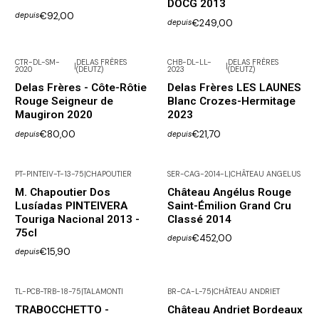
DOCG 2013
€92,00
depuis
€249,00
depuis
CTR-DL-SM-
DELAS FRÈRES
CHB-DL-LL-
DELAS FRÈRES
|
|
2020
(DEUTZ)
2023
(DEUTZ)
Delas Frères - Côte-Rôtie
Delas Frères LES LAUNES
Rouge Seigneur de
Blanc Crozes-Hermitage
Maugiron 2020
2023
€80,00
€21,70
depuis
depuis
PT-PINTEIV-T-13-75
|
CHAPOUTIER
SER-CAG-2014-L
|
CHÂTEAU ANGELUS
En rupture de stock
M. Chapoutier Dos
Château Angélus Rouge
Lusíadas PINTEIVERA
Saint-Émilion Grand Cru
Touriga Nacional 2013 -
Classé 2014
75cl
€452,00
depuis
€15,90
depuis
TL-PCB-TRB-18-75
|
TALAMONTI
BR-CA-L-75
|
CHÂTEAU ANDRIET
TRABOCCHETTO -
Château Andriet Bordeaux