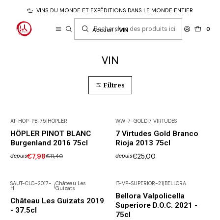
VINS DU MONDE ET EXPÉDITIONS DANS LE MONDE ENTIER
0
Accueil
VIN
VIN
Filtres
AT-HOP-PB-75
|
HÖPLER
WW-7-GOLD
|
7 VIRTUDES
-30% DISCOUNT
HÖPLER PINOT BLANC
7 Virtudes Gold Branco
Burgenland 2016 75cl
Rioja 2013 75cl
€7,98
€11,40
€25,00
depuis
depuis
SAUT-CLG-2017-
Château Les
IT-VP-SUPERIOR-21
|
BELLORA
|
H
Guizats
Bellora Valpolicella
Château Les Guizats 2019
Superiore D.O.C. 2021 -
- 37.5cl
75cl