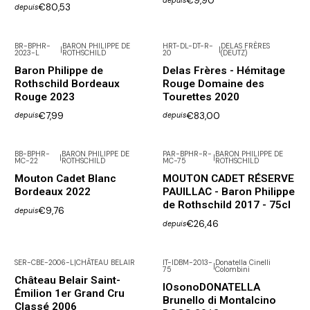
€9,90
depuis
€80,53
depuis
BR-BPHR-
BARON PHILIPPE DE
HRT-DL-DT-R-
DELAS FRÈRES
|
|
2023-L
ROTHSCHILD
20
(DEUTZ)
Baron Philippe de
Delas Frères - Hémitage
Rothschild Bordeaux
Rouge Domaine des
Rouge 2023
Tourettes 2020
€7,99
€83,00
depuis
depuis
BB-BPHR-
BARON PHILIPPE DE
PAR-BPHR-R-
BARON PHILIPPE DE
|
|
MC-22
ROTHSCHILD
MC-75
ROTHSCHILD
Mouton Cadet Blanc
MOUTON CADET RÉSERVE
Bordeaux 2022
PAUILLAC - Baron Philippe
de Rothschild 2017 - 75cl
€9,76
depuis
€26,46
depuis
SER-CBE-2006-L
|
CHÂTEAU BELAIR
IT-IDBM-2013-
Donatella Cinelli
|
75
Colombini
En rupture de stock
Château Belair Saint-
IOsonoDONATELLA
Émilion 1er Grand Cru
Brunello di Montalcino
Classé 2006