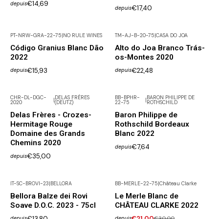
€14,69
depuis
€17,40
depuis
PT-NRW-GRA-22-75
|
NO RULE WINES
TM-AJ-B-20-75
|
CASA DO JOA
Pas disponible
Código Granius Blanc Dão
Alto do Joa Branco Trás-
2022
os-Montes 2020
€15,93
€22,48
depuis
depuis
CHR-DL-DGC-
DELAS FRÈRES
BB-BPHR-
BARON PHILIPPE DE
|
|
2020
(DEUTZ)
22-75
ROTHSCHILD
Delas Frères - Crozes-
Baron Philippe de
Hermitage Rouge
Rothschild Bordeaux
Domaine des Grands
Blanc 2022
Chemins 2020
€7,64
depuis
€35,00
depuis
IT-SC-BROVI-23
|
BELLORA
BB-MERLE-22-75
|
Château Clarke
-30% DISCOUNT
Bellora Balze dei Rovi
Le Merle Blanc de
Soave D.O.C. 2023 - 75cl
CHÂTEAU CLARKE 2022
€13,80
€21,00
€30,00
depuis
depuis