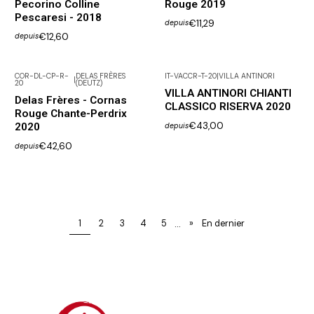
Pecorino Colline
Rouge 2019
Pescaresi - 2018
€11,29
depuis
€12,60
depuis
COR-DL-CP-R-
DELAS FRÈRES
IT-VACCR-T-20
|
VILLA ANTINORI
|
20
(DEUTZ)
VILLA ANTINORI CHIANTI
Delas Frères - Cornas
CLASSICO RISERVA 2020
Rouge Chante-Perdrix
€43,00
2020
depuis
€42,60
depuis
...
1
2
3
4
5
»
En dernier