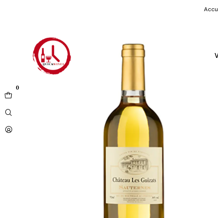
Accu
V
0