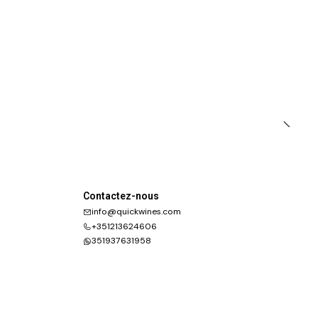
Contactez-nous
info@quickwines.com
+351213624606
351937631958