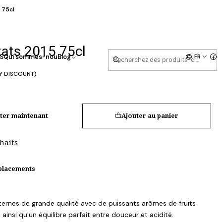
 75cl
ats 2015 75cl
FR
S
Qui sommes-nou
Blog
Y DISCOUNT)
ter maintenant
Ajouter au panier
uhaits
mplacements
ernes de grande qualité avec de puissants arômes de fruits
 ainsi qu'un équilibre parfait entre douceur et acidité.