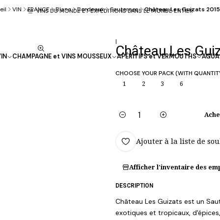
eil
VIN
FRANCE
Blanc
Bordeaux
Sauternes
Château Les Guizats 2015
VINS DU MONDE ET EXPÉDITIONS DANS LE MONDE ENTIER
|
Château Les Guiz
IN
CHAMPAGNE et VINS MOUSSEUX
APÉRITIFS et VERMOUTHS
AGUA
CHOOSE YOUR PACK (WITH QUANTIT
1
2
3
6
Ache
Quantité
Ajouter à la liste de so
Afficher l'inventaire des e
DESCRIPTION
Château Les Guizats est un Saut
exotiques et tropicaux, d'épices,