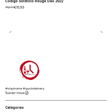
Código Solsticio Rouge Dão 2022
€15,93
depuis
#stayhome #quickdelivery
Suivez-nous
Catégories