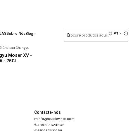
PT
UAS
Sobre Nós
Blog
5
|
Chateau Changyu
gyu Moser XV -
6 - 75CL
Contacte-nos
info@quickwines.com
+351213624606
351937631958