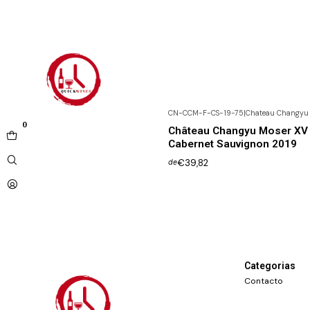
CN-CCM-F-CS-19-75
|
Chateau Changyu
Não Disponível
0
Château Changyu Moser XV 
Cabernet Sauvignon 2019
€39,82
de
Categorias
Contacto