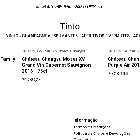
Início
VINHO
CHINA
Tinto
WORLDWIDE WINES AND SHIPMENTS
Tinto
VINHO
CHAMPAGNE e ESPUMANTES
APERITIVOS E VERMUTES
AG
CN-CCM-GV-2016-75
|
Chateau Changyu
CN-CCM-PA-2016-7
Esgotado
Family
Château Changyu Moser XV -
Château Chan
Grand Vin Cabernet Sauvignon
Purple Air 201
2016 - 75cl
€193,66
de
€90,27
de
Informação
Termos e Condições
Política de Envios e Devoluções
Contacto