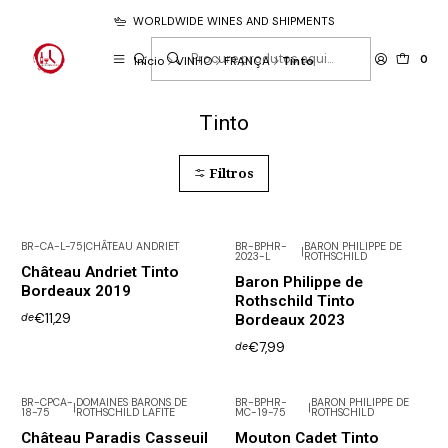
WORLDWIDE WINES AND SHIPMENTS
0
Início
VINHO
FRANÇA
Tinto
Tinto
Filtros
BR-CA-L-75
|
CHÂTEAU ANDRIET
BR-BPHR-
BARON PHILIPPE DE
|
2023-L
ROTHSCHILD
Château Andriet Tinto
Baron Philippe de
Bordeaux 2019
Rothschild Tinto
€11,29
Bordeaux 2023
de
€7,99
de
BR-CPCA-
DOMAINES BARONS DE
BR-BPHR-
BARON PHILIPPE DE
|
|
18-75
ROTHSCHILD LAFITE
MC-19-75
ROTHSCHILD
Não Disponível
Château Paradis Casseuil
Mouton Cadet Tinto