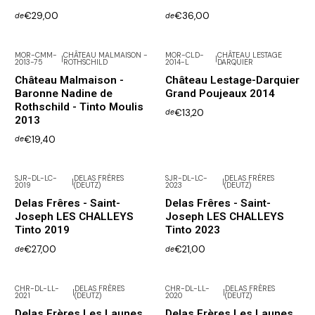
€29,00
€36,00
de
de
MOR-CMM-
CHÂTEAU MALMAISON -
MOR-CLD-
CHÂTEAU LESTAGE
|
|
2013-75
ROTHSCHILD
2014-L
DARQUIER
Château Malmaison -
Château Lestage-Darquier
Baronne Nadine de
Grand Poujeaux 2014
Rothschild - Tinto Moulis
€13,20
de
2013
€19,40
de
SJR-DL-LC-
DELAS FRÈRES
SJR-DL-LC-
DELAS FRÈRES
|
|
2019
(DEUTZ)
2023
(DEUTZ)
Não Disponível
Delas Frêres - Saint-
Delas Frêres - Saint-
Joseph LES CHALLEYS
Joseph LES CHALLEYS
Tinto 2019
Tinto 2023
€27,00
€21,00
de
de
CHR-DL-LL-
DELAS FRÈRES
CHR-DL-LL-
DELAS FRÈRES
|
|
2021
(DEUTZ)
2020
(DEUTZ)
Não Disponível
Não Disponível
Delas Frères Les Launes
Delas Frères Les Launes