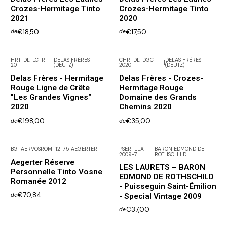
Crozes-Hermitage Tinto
Crozes-Hermitage Tinto
2021
2020
€18,50
€17,50
de
de
HRT-DL-LC-R-
DELAS FRÈRES
CHR-DL-DGC-
DELAS FRÈRES
|
|
20
(DEUTZ)
2020
(DEUTZ)
Delas Frères - Hermitage
Delas Frères - Crozes-
Rouge Ligne de Crête
Hermitage Rouge
"Les Grandes Vignes"
Domaine des Grands
2020
Chemins 2020
€198,00
€35,00
de
de
BG-AERVOSROM-12-75
|
AEGERTER
PSER-LLA-
BARON EDMOND DE
|
2009-7
ROTHSCHILD
Não Disponível
Aegerter Réserve
LES LAURETS – BARON
Personnelle Tinto Vosne
EDMOND DE ROTHSCHILD
Romanée 2012
- Puisseguin Saint-Émilion
€70,84
- Special Vintage 2009
de
€37,00
de