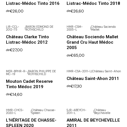
Listrac-Médoc Tinto 2016
Listrac-Médoc Tinto 2018
€26,00
€26,60
de
de
LIR-CCL-
BARON EDMOND DE
HMR-CSM-
Château Sociendo
|
|
2012-75
ROTHSCHILD
2005-L
Mallet
Esgotado
Château Clarke Tinto
Château Sociendo Mallet
Listrac-Médoc 2012
Grand Cru Haut Médoc
2005
€27,00
de
€65,00
de
MER-BPHR-R-
BARON PHILIPPE DE
HMR-CSA-2011-L
|
Château Saint-Ahon
|
MC-19
ROTHSCHILD
Château Saint-Ahon 2011
Mouton Cadet Reserve
€17,30
Tinto Médoc 2019
de
€14,60
de
HMR-CHCS-
Château Chasse-
SJR-ABEYCH-
Château
|
|
2020-L
Spleen
2011-L
Beychevelle
L'HÉRITAGE DE CHASSE-
AMIRAL DE BEYCHEVELLE
SPLEEN 2020
2011