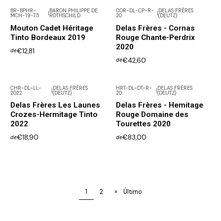
BR-BPHR-
BARON PHILIPPE DE
COR-DL-CP-R-
DELAS FRÈRES
|
|
MCH-19-75
ROTHSCHILD
20
(DEUTZ)
Mouton Cadet Héritage
Delas Frères - Cornas
Tinto Bordeaux 2019
Rouge Chante-Perdrix
2020
€12,81
de
€42,60
de
CHR-DL-LL-
DELAS FRÈRES
HRT-DL-DT-R-
DELAS FRÈRES
|
|
2022
(DEUTZ)
20
(DEUTZ)
Delas Frères Les Launes
Delas Frères - Hemitage
Crozes-Hermitage Tinto
Rouge Domaine des
2022
Tourettes 2020
€18,90
€83,00
de
de
1
2
»
Último