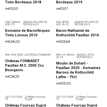
Tinto Bordeaux 2018
Bordeaux 2019
€13,20
€11,57
de
de
LMR-DBARA-
BARON PHILIPPE DE
PAR-BPHR-
BARON PHILIPPE DE
|
|
2010-75
ROTHSCHILD
NAT-16-75
ROTHSCHILD
Não Disponível
Domaine de Baron'Arques
Baron Nathaniel de
Tinto Limoux 2010
Rothschild Pauillac 2016
€36,00
€28,66
de
de
PAR-CFB-2005-L
|
CHÂTEAU FONBADET
PAR-LR-MDUH-
BARON LAFITE
|
20-75
ROTHSCHILD
Château FONBADET
Moulin de Duhart -
Pauillac M.C. 2005 Cru
Pauillac 2020 - Domaines
Bourgeois
Barons de Rothschild
€36,20
Lafite - 75cl
de
€55,00
de
LIR-CLD-2016-
Château Fourcas
LIR-CLD-2018-
Château Fourcas
|
|
75
Dupré
75
Dupré
Château Fourcas Dupré
Château Fourcas Dupré