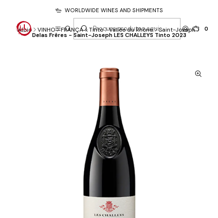
WORLDWIDE WINES AND SHIPMENTS
0
Início
VINHO
FRANÇA
Tinto
Vallée du Rhône
Saint-Joseph
Delas Frêres - Saint-Joseph LES CHALLEYS Tinto 2023