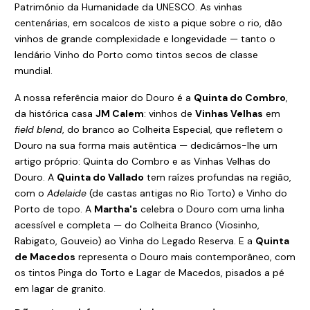
Património da Humanidade da UNESCO. As vinhas
centenárias, em socalcos de xisto a pique sobre o rio, dão
vinhos de grande complexidade e longevidade — tanto o
lendário Vinho do Porto como tintos secos de classe
mundial.
A nossa referência maior do Douro é a
Quinta do Combro
,
da histórica casa
JM Calem
: vinhos de
Vinhas Velhas
em
field blend
, do branco ao Colheita Especial, que refletem o
Douro na sua forma mais autêntica — dedicámos-lhe um
artigo próprio:
Quinta do Combro e as Vinhas Velhas do
Douro
. A
Quinta do Vallado
tem raízes profundas na região,
com o
Adelaide
(de castas antigas no Rio Torto) e Vinho do
Porto de topo. A
Martha's
celebra o Douro com uma linha
acessível e completa — do Colheita Branco (Viosinho,
Rabigato, Gouveio) ao Vinha do Legado Reserva. E a
Quinta
de Macedos
representa o Douro mais contemporâneo, com
os tintos Pinga do Torto e Lagar de Macedos, pisados a pé
em lagar de granito.