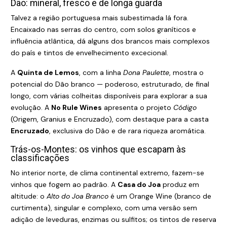
Dão: mineral, fresco e de longa guarda
Talvez a região portuguesa mais subestimada lá fora.
Encaixado nas serras do centro, com solos graníticos e
influência atlântica, dá alguns dos brancos mais complexos
do país e tintos de envelhecimento excecional.
A
Quinta de Lemos
, com a linha
Dona Paulette
, mostra o
potencial do Dão branco — poderoso, estruturado, de final
longo, com várias colheitas disponíveis para explorar a sua
evolução. A
No Rule Wines
apresenta o projeto
Código
(Origem, Granius e Encruzado), com destaque para a casta
Encruzado
, exclusiva do Dão e de rara riqueza aromática.
Trás-os-Montes: os vinhos que escapam às
classificações
No interior norte, de clima continental extremo, fazem-se
vinhos que fogem ao padrão. A
Casa do Joa
produz em
altitude: o
Alto do Joa Branco
é um Orange Wine (branco de
curtimenta), singular e complexo, com uma versão sem
adição de leveduras, enzimas ou sulfitos; os tintos de reserva