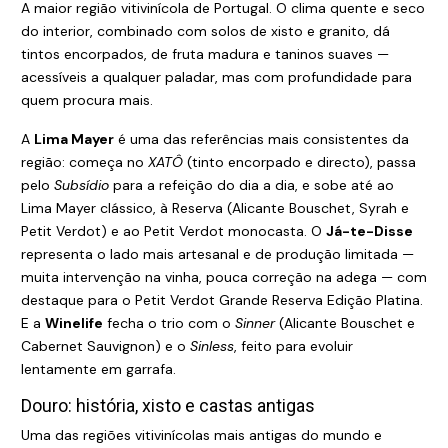
A maior região vitivinícola de Portugal. O clima quente e seco
do interior, combinado com solos de xisto e granito, dá
tintos encorpados, de fruta madura e taninos suaves —
acessíveis a qualquer paladar, mas com profundidade para
quem procura mais.
A
Lima Mayer
é uma das referências mais consistentes da
região: começa no
XATÔ
(tinto encorpado e directo), passa
pelo
Subsídio
para a refeição do dia a dia, e sobe até ao
Lima Mayer clássico, à Reserva (Alicante Bouschet, Syrah e
Petit Verdot) e ao Petit Verdot monocasta. O
Já-te-Disse
representa o lado mais artesanal e de produção limitada —
muita intervenção na vinha, pouca correção na adega — com
destaque para o Petit Verdot Grande Reserva Edição Platina.
E a
Winelife
fecha o trio com o
Sinner
(Alicante Bouschet e
Cabernet Sauvignon) e o
Sinless
, feito para evoluir
lentamente em garrafa.
Douro: história, xisto e castas antigas
Uma das regiões vitivinícolas mais antigas do mundo e