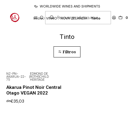
WORLDWIDE WINES AND SHIPMENTS
0
Início
VINHO
NOVA ZELANDIA
Tinto
Tinto
Filtros
NZ-PN-
EDMOND DE
AKARUA-22-
|
ROTHSCHILD
75
HERITAGE
Akarua Pinot Noir Central
Otago VEGAN 2022
€35,03
de