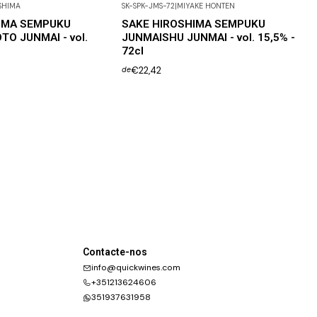
SHIMA
SK-SPK-JMS-72
|
MIYAKE HONTEN
IMA SEMPUKU
SAKE HIROSHIMA SEMPUKU
TO JUNMAI - vol.
JUNMAISHU JUNMAI - vol. 15,5% -
72cl
€22,42
de
Contacte-nos
info@quickwines.com
+351213624606
351937631958