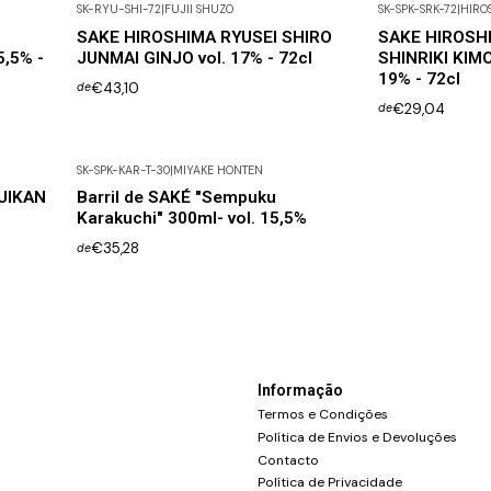
SK-RYU-SHI-72
|
FUJII SHUZO
SK-SPK-SRK-72
|
HIRO
SAKE HIROSHIMA RYUSEI SHIRO
SAKE HIROSH
,5% -
JUNMAI GINJO vol. 17% - 72cl
SHINRIKI KIMO
19% - 72cl
€43,10
de
€29,04
de
SK-SPK-KAR-T-30
|
MIYAKE HONTEN
UIKAN
Barril de SAKÉ "Sempuku
Karakuchi" 300ml- vol. 15,5%
€35,28
de
Informação
Termos e Condições
Política de Envios e Devoluções
Contacto
Política de Privacidade