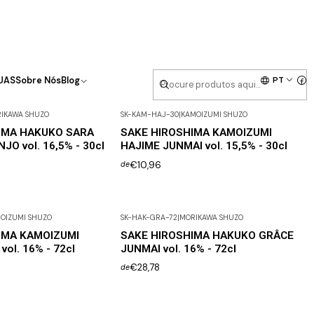
PT
UAS
Sobre Nós
Blog
IKAWA SHUZO
SK-KAM-HAJ-30
|
KAMOIZUMI SHUZO
IMA HAKUKO SARA
SAKE HIROSHIMA KAMOIZUMI
JO vol. 16,5% - 30cl
HAJIME JUNMAI vol. 15,5% - 30cl
€10,96
de
OIZUMI SHUZO
SK-HAK-GRA-72
|
MORIKAWA SHUZO
IMA KAMOIZUMI
SAKE HIROSHIMA HAKUKO GRÂCE
ol. 16% - 72cl
JUNMAI vol. 16% - 72cl
€28,78
de