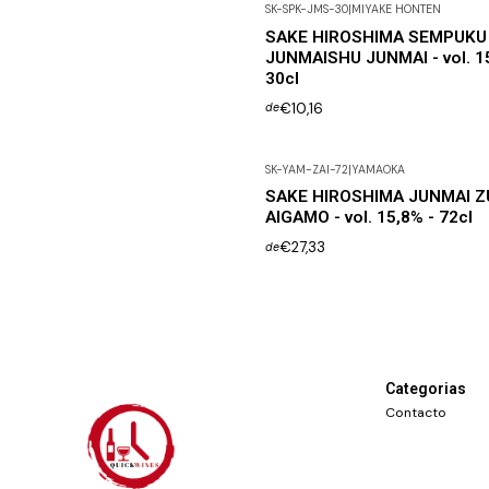
SK-SPK-JMS-30
|
MIYAKE HONTEN
SAKE HIROSHIMA SEMPUKU
JUNMAISHU JUNMAI - vol. 15
30cl
€10,16
de
SK-YAM-ZAI-72
|
YAMAOKA
SAKE HIROSHIMA JUNMAI Z
AIGAMO - vol. 15,8% - 72cl
€27,33
de
Categorias
Contacto