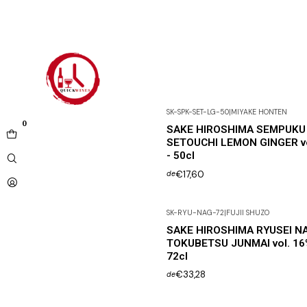
SK-SPK-SET-LG-50
|
MIYAKE HONTEN
0
SAKE HIROSHIMA SEMPUKU
SETOUCHI LEMON GINGER vo
- 50cl
€17,60
de
SK-RYU-NAG-72
|
FUJII SHUZO
SAKE HIROSHIMA RYUSEI N
TOKUBETSU JUNMAI vol. 16
72cl
€33,28
de