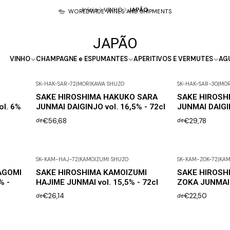
Início
VINHO
JAPÃO
WORLDWIDE WINES AND SHIPMENTS
JAPÃO
VINHO
CHAMPAGNE e ESPUMANTES
APERITIVOS E VERMUTES
AG
SK-HAK-SAR-72
|
MORIKAWA SHUZO
SK-HAK-SAR-30
|
MOR
SAKE HIROSHIMA HAKUKO SARA
SAKE HIROSH
l. 6%
JUNMAI DAIGINJO vol. 16,5% - 72cl
JUNMAI DAIGIN
€56,68
€29,78
de
de
SK-KAM-HAJ-72
|
KAMOIZUMI SHUZO
SK-KAM-ZOK-72
|
KAM
Esgotado
AGOMI
SAKE HIROSHIMA KAMOIZUMI
SAKE HIROSH
% -
HAJIME JUNMAI vol. 15,5% - 72cl
ZOKA JUNMAI v
€26,14
€22,50
de
de