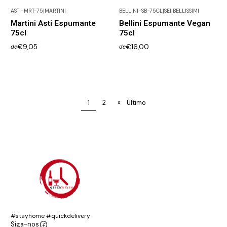
ASTI-MRT-75
|
MARTINI
BELLINI-SB-75CL
|
SEI BELLISSIMI
Não Disponível
Não Disponível
Martini Asti Espumante
Bellini Espumante Vegan
75cl
75cl
€9,05
€16,00
de
de
1
2
»
Último
#stayhome #quickdelivery
Siga-nos