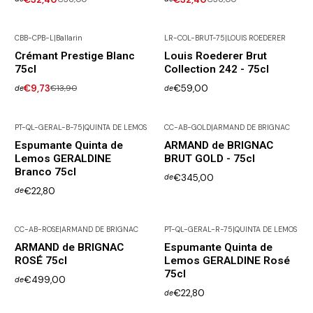
CBB-CPB-L
|
Ballarin
LR-COL-BRUT-75
|
LOUIS ROEDERER
-30% DESCONTO
Não Disponível
Crémant Prestige Blanc
Louis Roederer Brut
75cl
Collection 242 - 75cl
€9,73
€13,90
€59,00
de
de
PT-QL-GERAL-B-75
|
QUINTA DE LEMOS
CC-AB-GOLD
|
ARMAND DE BRIGNAC
Não Disponível
Espumante Quinta de
ARMAND de BRIGNAC
Lemos GERALDINE
BRUT GOLD - 75cl
Branco 75cl
€345,00
de
€22,80
de
CC-AB-ROSE
|
ARMAND DE BRIGNAC
PT-QL-GERAL-R-75
|
QUINTA DE LEMOS
ARMAND de BRIGNAC
Espumante Quinta de
ROSÉ 75cl
Lemos GERALDINE Rosé
75cl
€499,00
de
€22,80
de