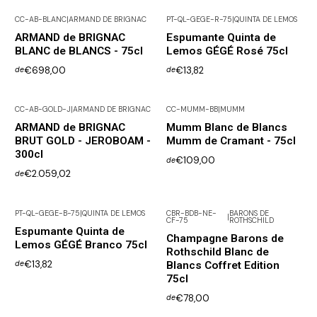
CC-AB-BLANC
|
ARMAND DE BRIGNAC
PT-QL-GEGE-R-75
|
QUINTA DE LEMOS
ARMAND de BRIGNAC
Espumante Quinta de
BLANC de BLANCS - 75cl
Lemos GÉGÉ Rosé 75cl
€698,00
€13,82
de
de
CC-AB-GOLD-J
|
ARMAND DE BRIGNAC
CC-MUMM-BB
|
MUMM
Não Disponível
Esgotado
ARMAND de BRIGNAC
Mumm Blanc de Blancs
BRUT GOLD - JEROBOAM -
Mumm de Cramant - 75cl
300cl
€109,00
de
€2.059,02
de
PT-QL-GEGE-B-75
|
QUINTA DE LEMOS
CBR-BDB-NE-
BARONS DE
|
CF-75
ROTHSCHILD
Esgotado
Espumante Quinta de
Champagne Barons de
Lemos GÉGÉ Branco 75cl
Rothschild Blanc de
€13,82
Blancs Coffret Edition
de
75cl
€78,00
de