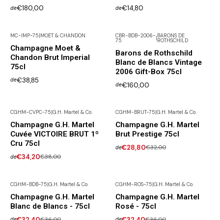
€180,00
€14,80
de
de
MC-IMP-75
|
MOET & CHANDON
CBR-BDB-2006-
BARONS DE
|
75
ROTHSCHILD
Champagne Moet &
Barons de Rothschild
Chandon Brut Imperial
Blanc de Blancs Vintage
75cl
2006 Gift-Box 75cl
€38,85
de
€160,00
de
CGHM-CVPC-75
|
G.H. Martel & Co.
CGHM-BRUT-75
|
G.H. Martel & Co.
-10% DESCONTO
-10% DESCONTO
Champagne G.H. Martel
Champagne G.H. Martel
Cuvée VICTOIRE BRUT 1º
Brut Prestige 75cl
Cru 75cl
€28,80
€32,00
de
€34,20
€38,00
de
CGHM-BDB-75
|
G.H. Martel & Co.
CGHM-ROS-75
|
G.H. Martel & Co.
-10% DESCONTO
-10% DESCONTO
Champagne G.H. Martel
Champagne G.H. Martel
Blanc de Blancs - 75cl
Rosé - 75cl
€32,40
€36,00
€32,40
€36,00
de
de