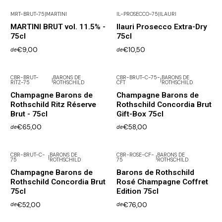
MRT-BRUT-75
|
MARTINI
IL-PROSECCO-75
|
ILAURI
MARTINI BRUT vol. 11.5% -
Ilauri Prosecco Extra-Dry
75cl
75cl
€9,00
€10,50
de
de
CBR-BRUT-
BARONS DE
CBR-BRUT-C-75-
BARONS DE
|
|
RITZ-75
ROTHSCHILD
CFT
ROTHSCHILD
Champagne Barons de
Champagne Barons de
Rothschild Ritz Réserve
Rothschild Concordia Brut
Brut - 75cl
Gift-Box 75cl
€65,00
€58,00
de
de
CBR-BRUT-C-
BARONS DE
CBR-ROSE-CF-
BARONS DE
|
|
75
ROTHSCHILD
75
ROTHSCHILD
Champagne Barons de
Barons de Rothschild
Rothschild Concordia Brut
Rosé Champagne Coffret
75cl
Edition 75cl
€52,00
€76,00
de
de