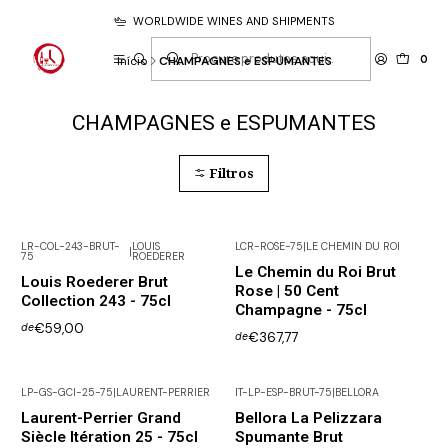
WORLDWIDE WINES AND SHIPMENTS
0
Início
CHAMPAGNES e ESPUMANTES
CHAMPAGNES e ESPUMANTES
Filtros
LR-COL-243-BRUT-
LOUIS
LCR-ROSE-75
|
LE CHEMIN DU ROI
|
75
ROEDERER
Não Disponível
Não Disponível
Le Chemin du Roi Brut
Louis Roederer Brut
Rose | 50 Cent
Collection 243 - 75cl
Champagne - 75cl
€59,00
de
€367,77
de
LP-GS-GCI-25-75
|
LAURENT-PERRIER
IT-LP-ESP-BRUT-75
|
BELLORA
Laurent-Perrier Grand
Bellora La Pelizzara
Siècle Itération 25 - 75cl
Spumante Brut