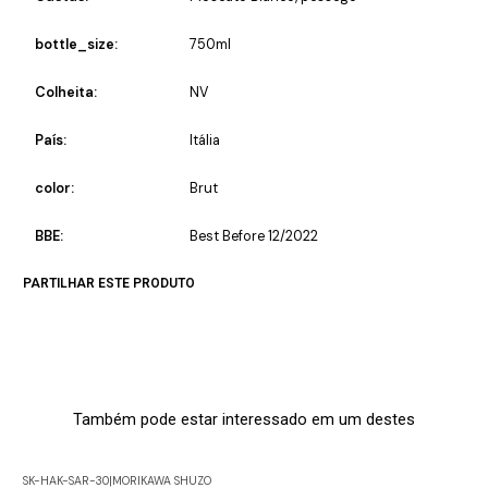
bottle_size:
750ml
Colheita:
NV
País:
Itália
color:
Brut
BBE:
Best Before 12/2022
PARTILHAR ESTE PRODUTO
Também pode estar interessado em um destes
SK-HAK-SAR-30
|
MORIKAWA SHUZO