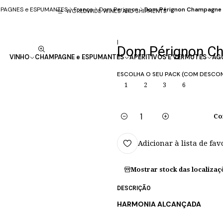
PAGNES e ESPUMANTES
França
Dom Perignon
Dom Pérignon Champagne 
WORLDWIDE WINES AND SHIPMENTS
|
Dom Pérignon C
VINHO
CHAMPAGNE e ESPUMANTES
APERITIVOS E VERMUTES
AG
ESCOLHA O SEU PACK (COM DESCO
1
2
3
6
Co
Quantidade
Adicionar à lista de fav
Mostrar stock das localizaç
DESCRIÇÃO
HARMONIA ALCANÇADA