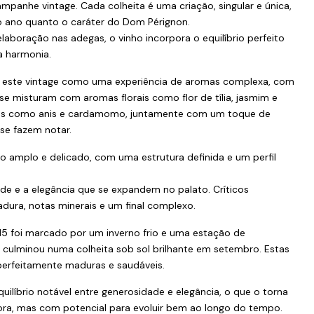
panhe vintage. Cada colheita é uma criação, singular e única,
o ano quanto o caráter do Dom Pérignon.
aboração nas adegas, o vinho incorpora o equilíbrio perfeito
a harmonia.
este vintage como uma experiência de aromas complexa, com
e misturam com aromas florais como flor de tília, jasmim e
ias como anis e cardamomo, juntamente com um toque de
se fazem notar.
 amplo e delicado, com uma estrutura definida e um perfil
de e a elegância que se expandem no palato. Críticos
ura, notas minerais e um final complexo.
5 foi marcado por um inverno frio e uma estação de
 culminou numa colheita sob sol brilhante em setembro. Estas
erfeitamente maduras e saudáveis.
líbrio notável entre generosidade e elegância, o que o torna
gora, mas com potencial para evoluir bem ao longo do tempo.