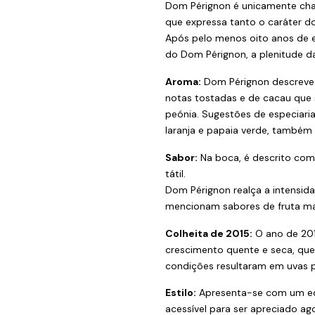
Dom Pérignon é unicamente cham
que expressa tanto o caráter d
Após pelo menos oito anos de el
do Dom Pérignon, a plenitude d
Aroma:
Dom Pérignon descreve 
notas tostadas e de cacau que s
peónia. Sugestões de especiar
laranja e papaia verde, também 
Sabor:
Na boca, é descrito como
tátil.
Dom Pérignon realça a intensida
mencionam sabores de fruta mad
Colheita de 2015:
O ano de 201
crescimento quente e seca, que
condições resultaram em uvas p
Estilo:
Apresenta-se com um equi
acessível para ser apreciado a