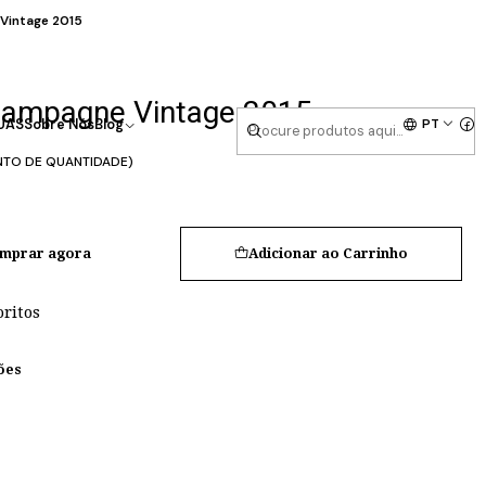
Vintage 2015
hampagne Vintage 2015
PT
UAS
Sobre Nós
Blog
NTO DE QUANTIDADE)
mprar agora
Adicionar ao Carrinho
oritos
ões