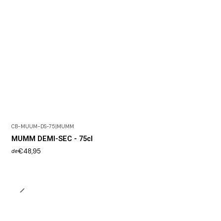
CB-MUUM-DS-75
|
MUMM
Esgotado
MUMM DEMI-SEC - 75cl
€48,95
de