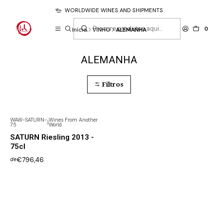
WORLDWIDE WINES AND SHIPMENTS
0
Início
VINHO
ALEMANHA
ALEMANHA
Filtros
WAW-SATURN-
Wines From Another
|
75
World
SATURN Riesling 2013 -
75cl
€796,46
de