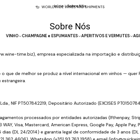
Início
Sobre Nós
WORLDWIDE WINES AND SHIPMENTS
Sobre Nós
VINHO
CHAMPAGNE e ESPUMANTES
APERITIVOS E VERMUTES
AG
w.wine-time.biz
), empresa especializada na importação e distribui
o que de melhor se produz a nível internacional em vinhos — quer
estrangeira.
da., NIF PT507842219, Depositário Autorizado (EXCISES PT015078
Pagamentos processados por entidades autorizadas (Ifthenpay, Str
AY, Visa, Mastercard, American Express, Google Pay, Apple Pay, Pa
14 dias (DL 24/2014) e garantia legal de conformidade de 3 anos (DL
 21 362 4606), WhatsApp (+351 93 763 1958) e email (info@quickwi