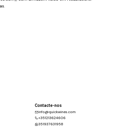
as.
Contacte-nos
info@quickwines.com
+351213624606
351937631958