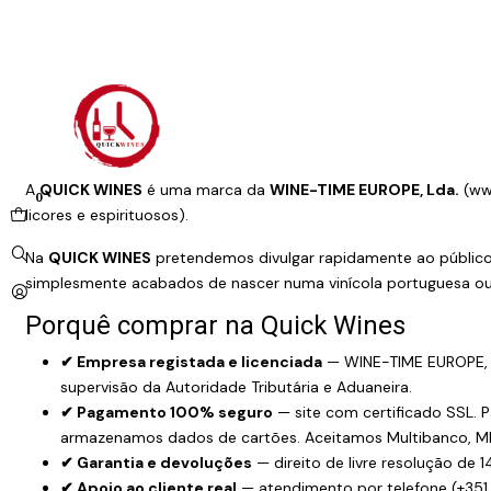
A
QUICK WINES
é uma marca da
WINE-TIME EUROPE, Lda.
(
ww
0
licores e espirituosos).
Na
QUICK WINES
pretendemos divulgar rapidamente ao público 
simplesmente acabados de nascer numa vinícola portuguesa ou 
Porquê comprar na Quick Wines
✔ Empresa registada e licenciada
— WINE-TIME EUROPE, L
supervisão da Autoridade Tributária e Aduaneira.
✔ Pagamento 100% seguro
— site com certificado SSL. 
armazenamos dados de cartões. Aceitamos Multibanco, MB W
✔ Garantia e devoluções
— direito de livre resolução de 
✔ Apoio ao cliente real
— atendimento por telefone (+351