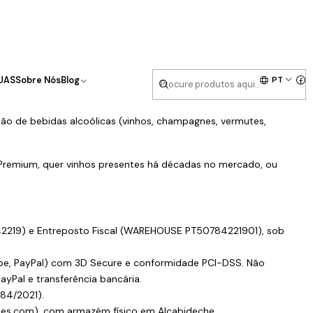
PT
UAS
Sobre Nós
Blog
ção de bebidas alcoólicas (vinhos, champagnes, vermutes,
 Premium, quer vinhos presentes há décadas no mercado, ou
42219) e Entreposto Fiscal (WAREHOUSE PT50784221901), sob
ipe, PayPal) com 3D Secure e conformidade PCI-DSS. Não
yPal e transferência bancária.
 84/2021).
nes.com), com armazém físico em Alcabideche.