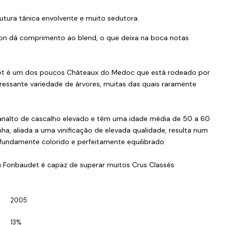
tura tânica envolvente e muito sedutora.
on dá comprimento ao blend, o que deixa na boca notas
det é um dos poucos Châteaux do Medoc que está rodeado por
essante variedade de árvores, muitas das quais raramente
analto de cascalho elevado e têm uma idade média de 50 a 60
ha, aliada a uma vinificação de elevada qualidade, resulta num
fundamente colorido e perfeitamente equilibrado.
au Fonbaudet é capaz de superar muitos Crus Classés
2005
13%