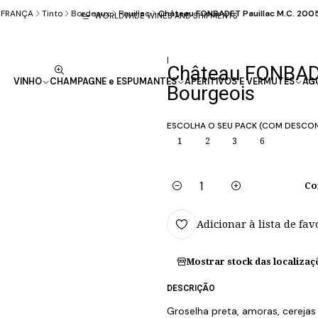
FRANÇA
Tinto
Bordeaux
Pauillac
Château FONBADET Pauillac M.C. 2005
WORLDWIDE WINES AND SHIPMENTS
|
Château FONBADE
VINHO
CHAMPAGNE e ESPUMANTES
APERITIVOS E VERMUTES
AG
Bourgeois
ESCOLHA O SEU PACK (COM DESCO
1
2
3
6
Co
Quantidade
Adicionar à lista de fav
Mostrar stock das localizaç
DESCRIÇÃO
Groselha preta, amoras, cerejas 