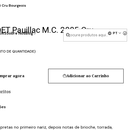
 Cru Bourgeois
T Pauillac M.C. 2005 Cru
PT
UAS
Sobre Nós
Blog
NTO DE QUANTIDADE)
mprar agora
Adicionar ao Carrinho
oritos
ões
pretas no primeiro nariz, depois notas de brioche, torrada,