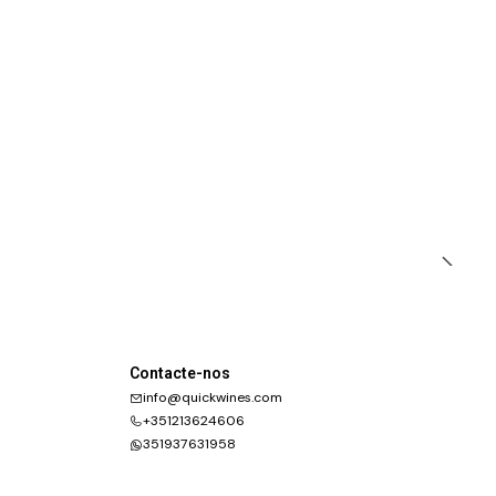
Contacte-nos
info@quickwines.com
+351213624606
351937631958