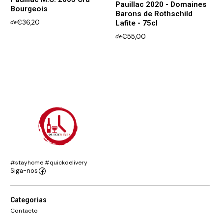
Pauillac 2020 - Domaines
Bourgeois
Barons de Rothschild
€36,20
Lafite - 75cl
de
€55,00
de
#stayhome #quickdelivery
Siga-nos
Categorias
Contacto