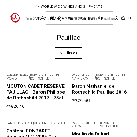
WORLDWIDE WINES AND SHIPMENTS
0
Início
VINHO
FRANÇA
Tinto
Bordeaux
Pauillac
Pauillac
Filtros
PAR-BPHR-R-
BARON PHILIPPE DE
PAR-BPHR-
BARON PHILIPPE DE
|
|
MC-75
ROTHSCHILD
NAT-16-75
ROTHSCHILD
Não Disponível
MOUTON CADET RÉSERVE
Baron Nathaniel de
PAUILLAC - Baron Philippe
Rothschild Pauillac 2016
de Rothschild 2017 - 75cl
€28,66
de
€26,46
de
PAR-CFB-2005-L
|
CHÂTEAU FONBADET
PAR-LR-MDUH-
BARON LAFITE
|
20-75
ROTHSCHILD
Château FONBADET
Moulin de Duhart -
Pauillac M.C. 2005 Cru