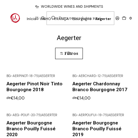
WORLDWIDE WINES AND SHIPMENTS
0
Início
VINHO
FRANÇA
Bourgogne
Aegerter
Aegerter
Filtros
BG-AERPINOT-18-75
|
AEGERTER
BG-AERCHARD-12-75
|
AEGERTER
Esgotado
Não Disponível
Aegerter Pinot Noir Tinto
Aegerter Chardonnay
Bourgogne 2018
Branco Bourgogne 2017
€14,00
€14,00
de
de
BG-AEG-POUF-20-75
|
AEGERTER
BG-AERPOUFUI-19-75
|
AEGERTER
Aegerter Bourgogne
Aegerter Bourgogne
Branco Pouilly Fuissé
Branco Pouilly Fuissé
2020
2019