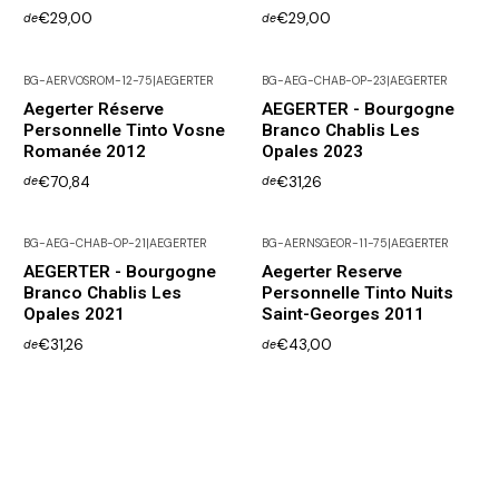
€29,00
€29,00
de
de
BG-AERVOSROM-12-75
|
AEGERTER
BG-AEG-CHAB-OP-23
|
AEGERTER
Não Disponível
Aegerter Réserve
AEGERTER - Bourgogne
Personnelle Tinto Vosne
Branco Chablis Les
Romanée 2012
Opales 2023
€70,84
€31,26
de
de
BG-AEG-CHAB-OP-21
|
AEGERTER
BG-AERNSGEOR-11-75
|
AEGERTER
Não Disponível
AEGERTER - Bourgogne
Aegerter Reserve
Branco Chablis Les
Personnelle Tinto Nuits
Opales 2021
Saint-Georges 2011
€31,26
€43,00
de
de