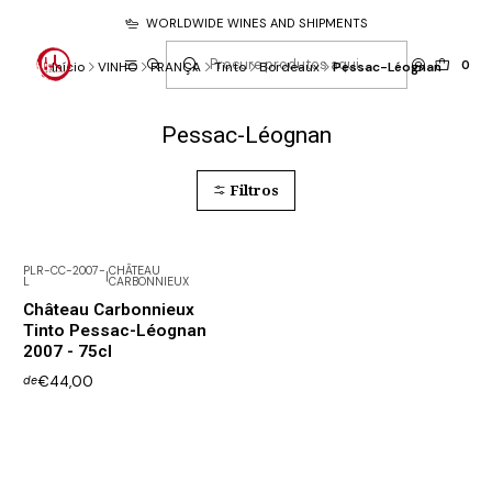
WORLDWIDE WINES AND SHIPMENTS
0
Início
VINHO
FRANÇA
Tinto
Bordeaux
Pessac-Léognan
Pessac-Léognan
Filtros
PLR-CC-2007-
CHÂTEAU
|
L
CARBONNIEUX
Esgotado
Château Carbonnieux
Tinto Pessac-Léognan
2007 - 75cl
€44,00
de