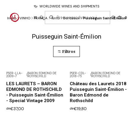
WORLDWIDE WINES AND SHIPMENTS
0
Início
VINHO
FRANÇA
Tinto
Bordeaux
Puisseguin Saint-Émilion
Puisseguin Saint-Émilion
Filtros
PSER-LLA-
BARON EDMOND DE
PSER-CDL-
BARON EDMOND DE
|
|
2009-7
ROTHSCHILD
2018-75
ROTHSCHILD
LES LAURETS – BARON
Château des Laurets 2018
EDMOND DE ROTHSCHILD
Puisseguin Saint-Émilion -
- Puisseguin Saint-Émilion
Baron Edmond de
- Special Vintage 2009
Rothschild
€37,00
€19,80
de
de