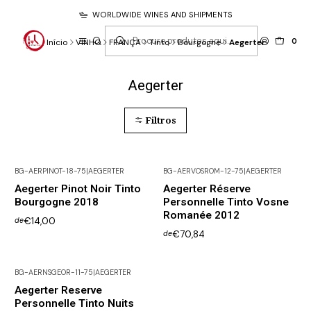
WORLDWIDE WINES AND SHIPMENTS
0
Início
VINHO
FRANÇA
Tinto
Bourgogne
Aegerter
Aegerter
Filtros
BG-AERPINOT-18-75
|
AEGERTER
BG-AERVOSROM-12-75
|
AEGERTER
Esgotado
Não Disponível
Aegerter Pinot Noir Tinto
Aegerter Réserve
Bourgogne 2018
Personnelle Tinto Vosne
Romanée 2012
€14,00
de
€70,84
de
BG-AERNSGEOR-11-75
|
AEGERTER
Aegerter Reserve
Personnelle Tinto Nuits