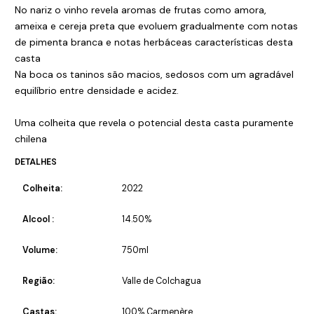
No nariz o vinho revela aromas de frutas como amora,
ameixa e cereja preta que evoluem gradualmente com notas
de pimenta branca e notas herbáceas características desta
casta
Na boca os taninos são macios, sedosos com um agradável
equilíbrio entre densidade e acidez.
Uma colheita que revela o potencial desta casta puramente
chilena
DETALHES
Colheita:
2022
Alcool :
14.50%
Volume:
750ml
Região:
Valle de Colchagua
Castas:
100% Carmenère