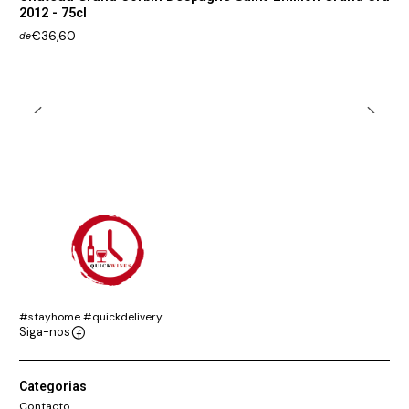
2012 - 75cl
€36,60
de
#stayhome #quickdelivery
Siga-nos
Categorias
Contacto