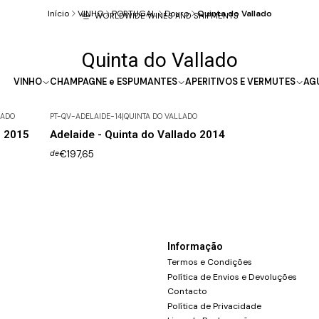
Início
VINHO
PORTUGAL
Douro
Quinta do Vallado
WORLDWIDE WINES AND SHIPMENTS
Quinta do Vallado
VINHO
CHAMPAGNE e ESPUMANTES
APERITIVOS E VERMUTES
AG
LADO
PT-QV-ADELAIDE-14
|
QUINTA DO VALLADO
o 2015
Adelaide - Quinta do Vallado 2014
€197,65
de
Informação
Termos e Condições
Política de Envios e Devoluções
Contacto
Política de Privacidade