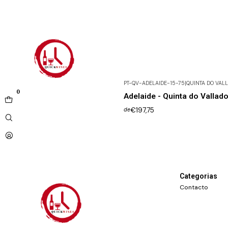
PT-QV-ADELAIDE-15-75
|
QUINTA DO VAL
Não Disponível
0
Adelaide - Quinta do Vallad
€197,75
de
Categorias
Contacto