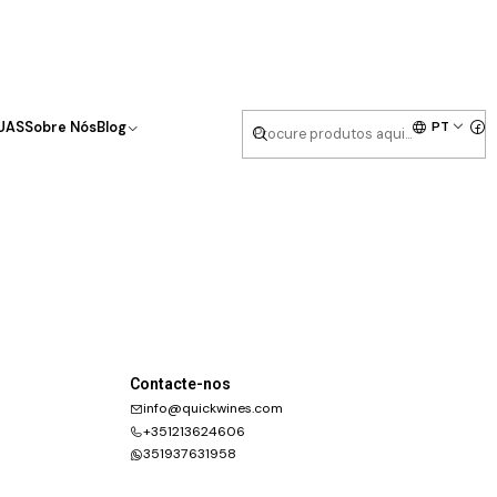
PT
UAS
Sobre Nós
Blog
Contacte-nos
info@quickwines.com
+351213624606
351937631958