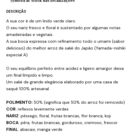
Mostrar stock das localizações
DESCRIÇÃO
A sua cor é de um lindo verde claro.
O seu nariz fresco e floral é sustentado por algumas notas
amadeiradas e vegetais.
A sua boca expressa com refinamento todo o umami (sabor
delicioso) do melhor arroz de saké do Japão (Yamada-nishiki
especial A).
O seu equilíbrio perfeito entre acidez e ligeiro amargor deixa
um final límpido e limpo.
Um saké de grande elegância elaborado por uma casa de
saquê 100% artesanal.
POLIMENTO:
50% (significa que 50% do arroz foi removido)
COR
: reflexos levemente verdes
NARIZ
: pêssego, floral, frutas brancas, flor branca, koji
BOCA
: pêra, frutas brancas, gorduroso, cremoso, frescor
FINAL
: abacaxi, manga verde