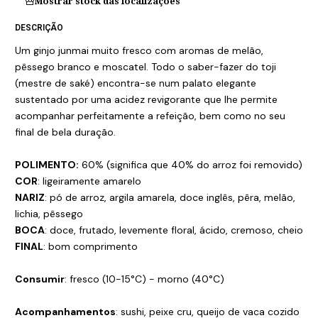
Mostrar stock das localizações
DESCRIÇÃO
Um ginjo junmai muito fresco com aromas de melão,
pêssego branco e moscatel. Todo o saber-fazer do toji
(mestre de saké) encontra-se num palato elegante
sustentado por uma acidez revigorante que lhe permite
acompanhar perfeitamente a refeição, bem como no seu
final de bela duração.
POLIMENTO:
60% (significa que 40% do arroz foi removido)
COR
: ligeiramente amarelo
NARIZ
: pó de arroz, argila amarela, doce inglês, pêra, melão,
lichia, pêssego
BOCA
: doce, frutado, levemente floral, ácido, cremoso, cheio
FINAL
: bom comprimento
Consumir
: fresco (10-15°C) - morno (40°C)
Acompanhamentos
: sushi, peixe cru, queijo de vaca cozido