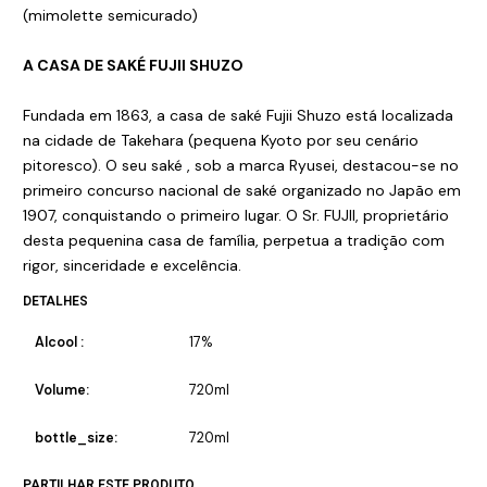
(mimolette semicurado)
A CASA DE SAKÉ FUJII SHUZO
Fundada em 1863, a casa de saké Fujii Shuzo está localizada
na cidade de Takehara (pequena Kyoto por seu cenário
pitoresco). O seu saké , sob a marca Ryusei, destacou-se no
primeiro concurso nacional de saké organizado no Japão em
1907, conquistando o primeiro lugar. O Sr. FUJII, proprietário
desta pequenina casa de família, perpetua a tradição com
rigor, sinceridade e excelência.
DETALHES
Alcool :
17%
Volume:
720ml
bottle_size:
720ml
PARTILHAR ESTE PRODUTO