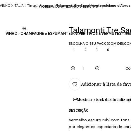
VINHO
ITÁLIA
Tinto
Abruzzo
Talamonti Tre Saggi Montepulciano d'Abruz
WORLDWIDE WINES AND SHIPMENTS
|
Talamonti Tre Sa
VINHO
CHAMPAGNE e ESPUMANTES
APERITIVOS E VERMUTES
AG
ESCOLHA O SEU PACK (COM DESCO
1
2
3
6
Co
Quantidade
Adicionar à lista de fav
Mostrar stock das localizaç
DESCRIÇÃO
Vermelho escuro rubi com tons 
por elegantes especiaria de carv