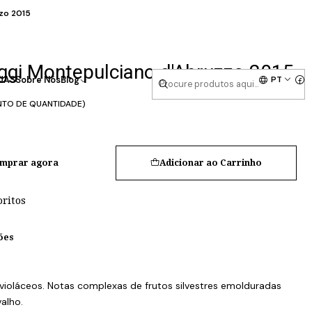
zo 2015
ggi Montepulciano d'Abruzzo 2015
PT
UAS
Sobre Nós
Blog
NTO DE QUANTIDADE)
mprar agora
Adicionar ao Carrinho
oritos
ões
violáceos. Notas complexas de frutos silvestres emolduradas
alho.