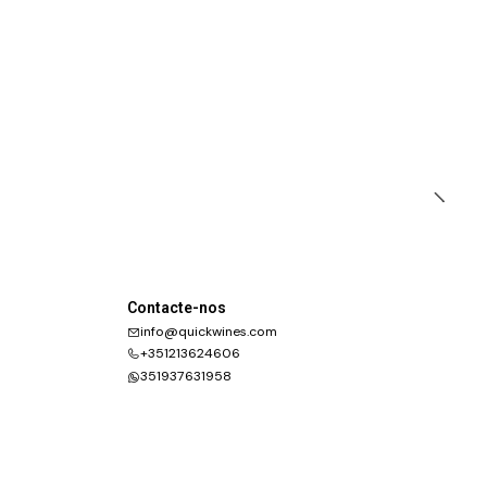
Contacte-nos
info@quickwines.com
+351213624606
351937631958