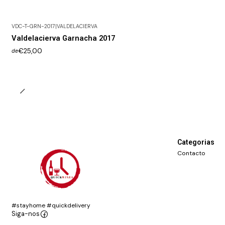
VDC-T-GRN-2017
|
VALDELACIERVA
Valdelacierva Garnacha 2017
€25,00
de
Categorias
Contacto
#stayhome #quickdelivery
Siga-nos