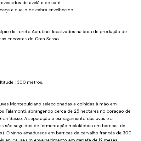
evestidos de avelã e de café.
caça e queijo de cabra envelhecido.
ípio de Loreto Aprutino, localizados na área de produção de
nas encostas do Gran Sasso.
Altitude : 300 metros.
uvas Montepulciano seleccionadas e colhidas à mão em
s Talamonti, abrangendo cerca de 25 hectares no coração de
 Gran Sasso. A separação e esmagamento das uvas e a
ias são seguidos de fermentação maloláctica em barricas de
cais). O vinho amadurece em barricas de carvalho francês de 300
ois aplica-se um envelhecimento em garrafa de 12 meses.