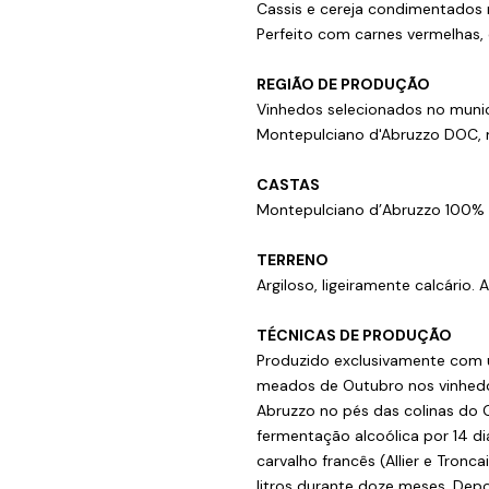
Cassis e cereja condimentados r
Perfeito com carnes vermelhas, 
REGIÃO DE PRODUÇÃO
Vinhedos selecionados no munic
Montepulciano d'Abruzzo DOC, 
CASTAS
Montepulciano d’Abruzzo 100%
TERRENO
Argiloso, ligeiramente calcário. 
TÉCNICAS DE PRODUÇÃO
Produzido exclusivamente com 
meados de Outubro nos vinhedo
Abruzzo no pés das colinas do
fermentação alcoólica por 14 d
carvalho francês (Allier e Tron
litros durante doze meses. Dep