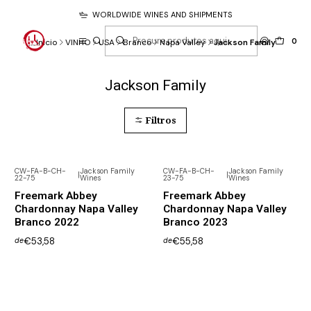
WORLDWIDE WINES AND SHIPMENTS
0
Início
VINHO
USA
Branco
Napa Valley
Jackson Family
Jackson Family
Filtros
CW-FA-B-CH-
Jackson Family
CW-FA-B-CH-
Jackson Family
|
|
22-75
Wines
23-75
Wines
Freemark Abbey
Freemark Abbey
Chardonnay Napa Valley
Chardonnay Napa Valley
Branco 2022
Branco 2023
€53,58
€55,58
de
de