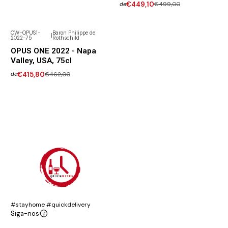
€449,10
€499,00
de
CW-OPUS1-
Baron Philippe de
|
2022-75
Rothschild
-10% DESCONTO
OPUS ONE 2022 - Napa
Valley, USA, 75cl
€415,80
€462,00
de
#stayhome #quickdelivery
Siga-nos