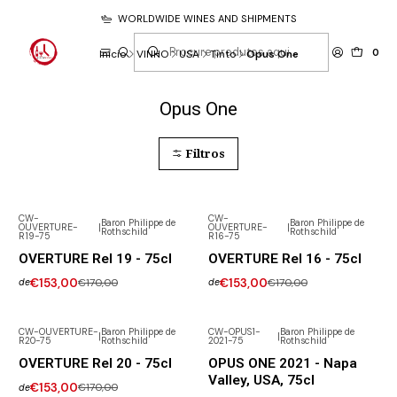
WORLDWIDE WINES AND SHIPMENTS
0
Início
VINHO
USA
Tinto
Opus One
Opus One
Filtros
CW-
CW-
Baron Philippe de
Baron Philippe de
OUVERTURE-
|
OUVERTURE-
|
-10% DESCONTO
-10% DESCONTO
Rothschild
Rothschild
R19-75
R16-75
OVERTURE Rel 19 - 75cl
OVERTURE Rel 16 - 75cl
€153,00
€170,00
€153,00
€170,00
de
de
CW-OUVERTURE-
Baron Philippe de
CW-OPUS1-
Baron Philippe de
|
|
R20-75
Rothschild
2021-75
Rothschild
-10% DESCONTO
-10% DESCONTO
OVERTURE Rel 20 - 75cl
OPUS ONE 2021 - Napa
Valley, USA, 75cl
€153,00
€170,00
de