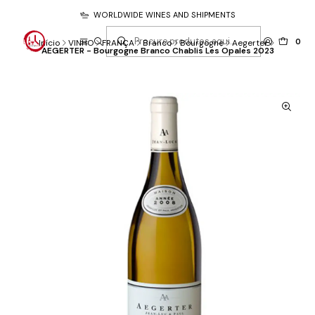
WORLDWIDE WINES AND SHIPMENTS
0
Início
VINHO
FRANÇA
Branco
Bourgogne
Aegerter
AEGERTER - Bourgogne Branco Chablis Les Opales 2023