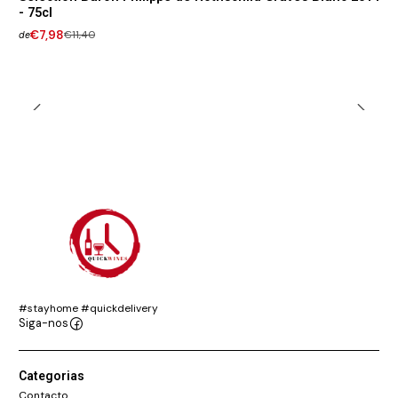
- 75cl
€7,98
€11,40
de
#stayhome #quickdelivery
Siga-nos
Categorias
Contacto