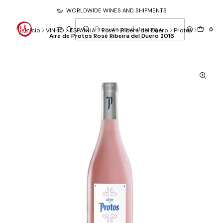
WORLDWIDE WINES AND SHIPMENTS
0
Início
VINHO
ESPANHA
Rosé
Ribera del Duero
Protos
Aire de Protos Rosé Ribeira del Duero 2016