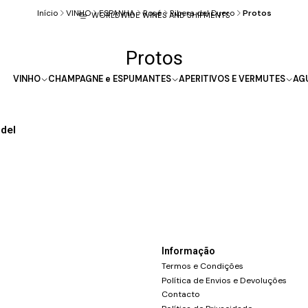
Início
VINHO
ESPANHA
Rosé
Ribera del Duero
Protos
WORLDWIDE WINES AND SHIPMENTS
Protos
VINHO
CHAMPAGNE e ESPUMANTES
APERITIVOS E VERMUTES
AG
 del
Informação
Termos e Condições
Política de Envios e Devoluções
Contacto