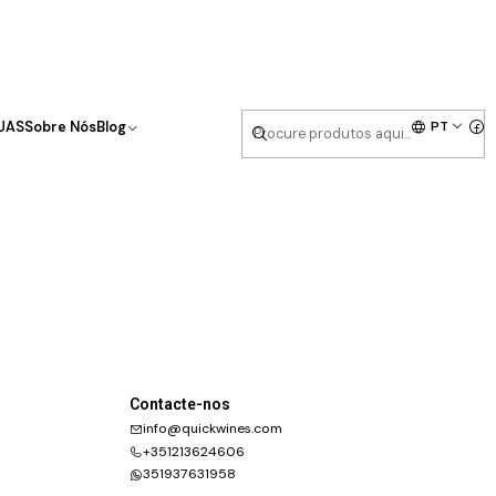
PT
UAS
Sobre Nós
Blog
Contacte-nos
info@quickwines.com
+351213624606
351937631958