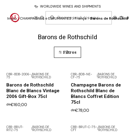
WORLDWIDE WINES AND SHIPMENTS
0
Início
CHAMPAGNES e ESPUMANTES
França
Barons de Rothschild
Barons de Rothschild
Filtros
CBR-BDB-2006-
BARONS DE
CBR-BDB-NE-
BARONS DE
|
|
75
ROTHSCHILD
CF-75
ROTHSCHILD
Barons de Rothschild
Champagne Barons de
Blanc de Blancs Vintage
Rothschild Blanc de
2006 Gift-Box 75cl
Blancs Coffret Edition
75cl
€160,00
de
€78,00
de
CBR-BRUT-
BARONS DE
CBR-BRUT-C-75-
BARONS DE
|
|
RITZ-75
ROTHSCHILD
CFT
ROTHSCHILD