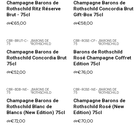
Champagne Barons de
Champagne Barons de
Rothschild Ritz Réserve
Rothschild Concordia Brut
Brut - 75cl
Gift-Box 75cl
€65,00
€58,00
de
de
CBR-BRUT-C-
BARONS DE
CBR-ROSE-CF-
BARONS DE
|
|
75
ROTHSCHILD
75
ROTHSCHILD
Champagne Barons de
Barons de Rothschild
Rothschild Concordia Brut
Rosé Champagne Coffret
75cl
Edition 75cl
€52,00
€76,00
de
de
CBR-BDB-NE-
BARONS DE
CBR-ROSE-NE-
BARONS DE
|
|
75
ROTHSCHILD
75
ROTHSCHILD
Champagne Barons de
Champagne Barons de
Rothschild Blanc de
Rothschild Rosé (New
Blancs (New Edition) 75cl
Edition) 75cl
€72,00
€70,00
de
de