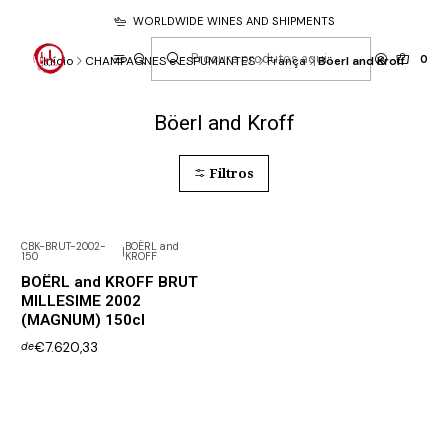
WORLDWIDE WINES AND SHIPMENTS
0
Início
CHAMPAGNES e ESPUMANTES
França
Böerl and Kroff
Böerl and Kroff
Filtros
CBK-BRUT-2002-
BOËRL and
|
150
KROFF
BOËRL and KROFF BRUT
MILLESIME 2002
(MAGNUM) 150cl
€7.620,33
de