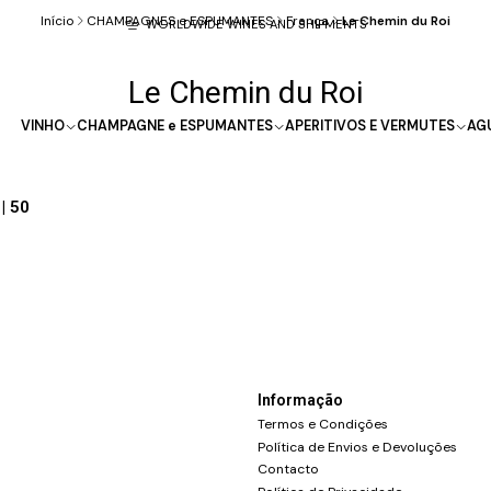
Início
CHAMPAGNES e ESPUMANTES
França
Le Chemin du Roi
WORLDWIDE WINES AND SHIPMENTS
Le Chemin du Roi
VINHO
CHAMPAGNE e ESPUMANTES
APERITIVOS E VERMUTES
AG
| 50
Informação
Termos e Condições
Política de Envios e Devoluções
Contacto