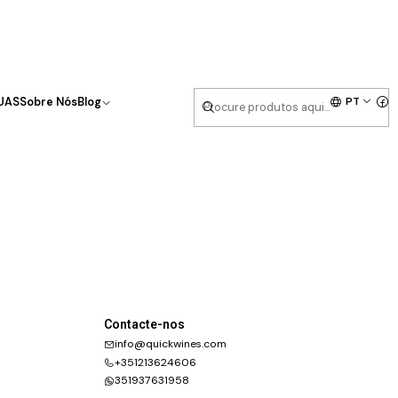
PT
UAS
Sobre Nós
Blog
Contacte-nos
info@quickwines.com
+351213624606
351937631958