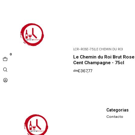
LCR-ROSE-75
|
LE CHEMIN DU ROI
Não Disponível
0
Le Chemin du Roi Brut Rose 
Cent Champagne - 75cl
€367,77
de
Categorias
Contacto