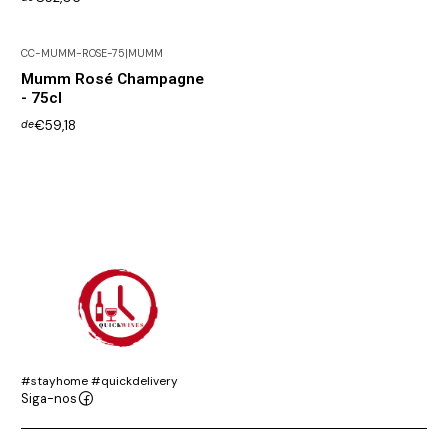
CC-MUMM-ROSE-75
|
MUMM
Não Disponível
Mumm Rosé Champagne
- 75cl
€59,18
de
#stayhome #quickdelivery
Siga-nos