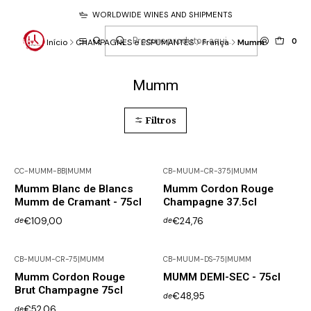
WORLDWIDE WINES AND SHIPMENTS
0
Início
CHAMPAGNES e ESPUMANTES
França
Mumm
Mumm
Filtros
CC-MUMM-BB
|
MUMM
CB-MUUM-CR-375
|
MUMM
Esgotado
Não Disponível
Mumm Blanc de Blancs
Mumm Cordon Rouge
Mumm de Cramant - 75cl
Champagne 37.5cl
€109,00
€24,76
de
de
CB-MUUM-CR-75
|
MUMM
CB-MUUM-DS-75
|
MUMM
Não Disponível
Esgotado
Mumm Cordon Rouge
MUMM DEMI-SEC - 75cl
Brut Champagne 75cl
€48,95
de
€52,06
de