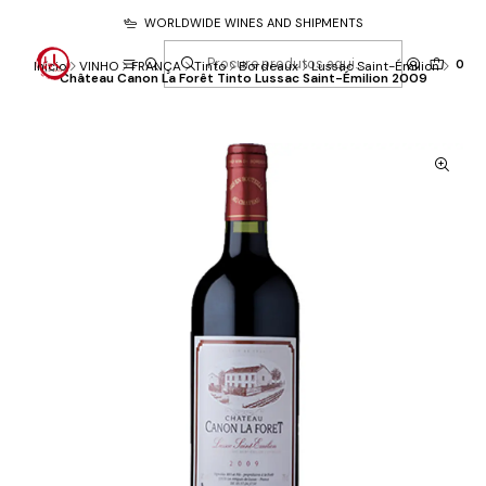
WORLDWIDE WINES AND SHIPMENTS
0
Início
VINHO
FRANÇA
Tinto
Bordeaux
Lussac Saint-Émilion
Château Canon La Forêt Tinto Lussac Saint-Émilion 2009