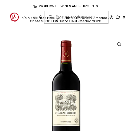
WORLDWIDE WINES AND SHIPMENTS
0
Início
VINHO
FRANÇA
Tinto
Bordeaux
Médoc
Château ODILON Tinto Haut-Médoc 2020