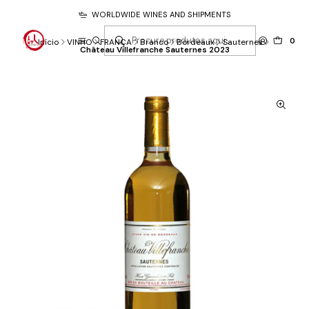
WORLDWIDE WINES AND SHIPMENTS
0
Início
VINHO
FRANÇA
Branco
Bordeaux
Sauternes
Château Villefranche Sauternes 2023