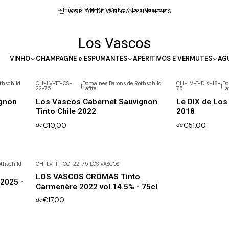
Início
VINHO
CHILE
Los Vascos
WORLDWIDE WINES AND SHIPMENTS
Los Vascos
VINHO
CHAMPAGNE e ESPUMANTES
APERITIVOS E VERMUTES
AG
thschild
CH-LV-TT-CS-
Domaines Barons de Rothschild
CH-LV-T-DIX-18-
Do
|
|
22-75
Lafite
75
La
gnon
Los Vascos Cabernet Sauvignon
Le DIX de Los
Tinto Chile 2022
2018
€10,00
€51,00
de
de
thschild
CH-LV-TT-CC-22-75
|
LOS VASCOS
LOS VASCOS CROMAS Tinto
2025 -
Carmenère 2022 vol.14.5% - 75cl
€17,00
de