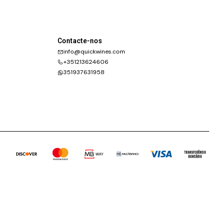
Contacte-nos
info@quickwines.com
+351213624606
351937631958