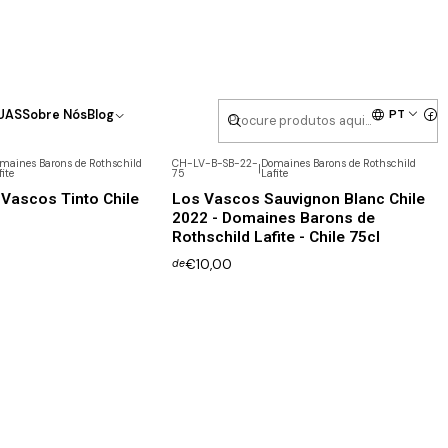
PT
UAS
Sobre Nós
Blog
maines Barons de Rothschild
CH-LV-B-SB-22-
Domaines Barons de Rothschild
|
fite
75
Lafite
 Vascos Tinto Chile
Los Vascos Sauvignon Blanc Chile
2022 - Domaines Barons de
Rothschild Lafite - Chile 75cl
€10,00
de