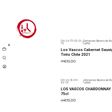
CH-LV-TT-CS-21-
Domaines Barons de Ro
|
75
Lafite
0
Los Vascos Cabernet Sauvi
Tinto Chile 2021
€10,00
de
CH-LV-B-CH-
Domaines Barons de Ro
|
25-75
Lafite
LOS VASCOS CHARDONNAY 
75cl
€10,00
de