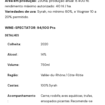
Área em produção:
230ha; produção anual: 8.400 hl;
rendimento máximo autorizado: 40 hl / ha.
Variedades de uva
: Syrah, no mínimo 80%, e Viognier 10 a
20% permitido.
WINE-SPECTATOR: 94/100 Pts
DETALHES
Colheita:
2020
Alcool :
14%
Volume:
750ml
Região:
Vallée-du-Rhône / Côte-Rôtie
Castas:
100% Syrah
Acompanhamento
Carne, rosbife, aves aquáticas, trufas,
:
ensopados picantes. Recomenda-se