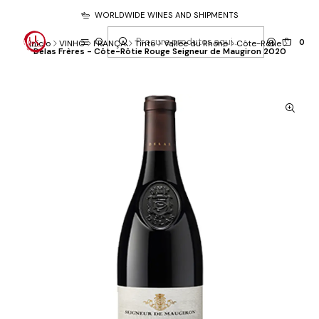
WORLDWIDE WINES AND SHIPMENTS
0
Início
VINHO
FRANÇA
Tinto
Vallée du Rhône
Côte-Rôtie
Delas Frères - Côte-Rôtie Rouge Seigneur de Maugiron 2020