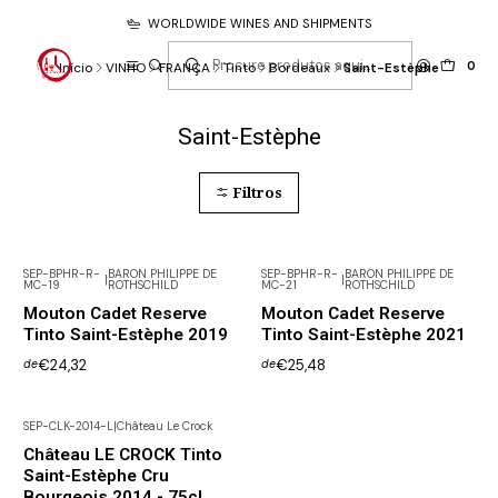
WORLDWIDE WINES AND SHIPMENTS
0
Início
VINHO
FRANÇA
Tinto
Bordeaux
Saint-Estèphe
Saint-Estèphe
Filtros
SEP-BPHR-R-
BARON PHILIPPE DE
SEP-BPHR-R-
BARON PHILIPPE DE
|
|
MC-19
ROTHSCHILD
MC-21
ROTHSCHILD
Mouton Cadet Reserve
Mouton Cadet Reserve
Tinto Saint-Estèphe 2019
Tinto Saint-Estèphe 2021
€24,32
€25,48
de
de
SEP-CLK-2014-L
|
Château Le Crock
Novo
Château LE CROCK Tinto
Saint-Estèphe Cru
Bourgeois 2014 - 75cl