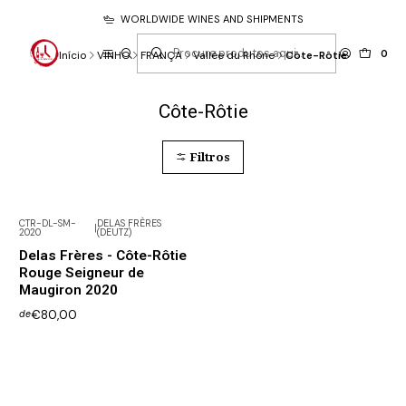
WORLDWIDE WINES AND SHIPMENTS
0
Início
VINHO
FRANÇA
Vallée du Rhône
Côte-Rôtie
Côte-Rôtie
Filtros
CTR-DL-SM-
DELAS FRÈRES
|
2020
(DEUTZ)
Delas Frères - Côte-Rôtie
Rouge Seigneur de
Maugiron 2020
€80,00
de