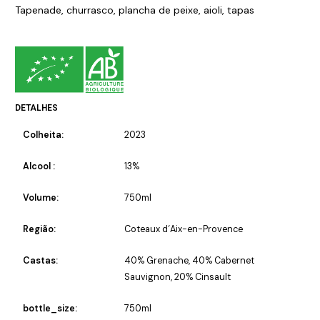
Tapenade, churrasco, plancha de peixe, aioli, tapas
DETALHES
Colheita:
2023
Alcool :
13%
Volume:
750ml
Região:
Coteaux d´Aix-en-Provence
Castas:
40% Grenache, 40% Cabernet
Sauvignon, 20% Cinsault
bottle_size:
750ml