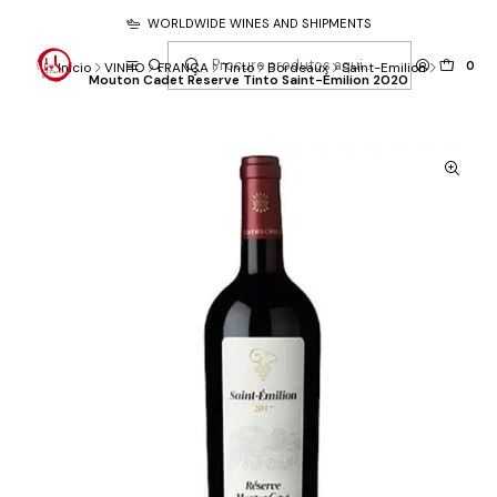
WORLDWIDE WINES AND SHIPMENTS
0
Início
VINHO
FRANÇA
Tinto
Bordeaux
Saint-Emilion
Mouton Cadet Reserve Tinto Saint-Émilion 2020