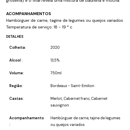
groselha) e o final revela uma mistura de baunilha e mocha.
ACOMPANHAMENTOS
Hambúrguer de carne, tagine de legumes ou queijos variados
Temperatura de serviço: 18 - 19 ° c
DETALHES
Colheita:
2020
Alcool :
13,5%
Volume:
750ml
Região:
Bordeaux - Saint-Emilion
Castas:
Merlot, Cabernet franc, Cabernet
sauvignon
Acompanhamento
Hambúrguer de carne, tajine de legumes
:
ou queijos variados