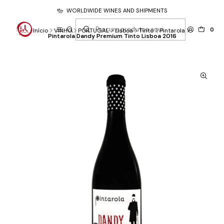
WORLDWIDE WINES AND SHIPMENTS
0
Início
VINHO
PORTUGAL
Lisboa
Tinto
Pintarola
Pintarola Dandy Premium Tinto Lisboa 2016