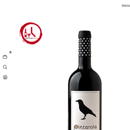
Iníci
0