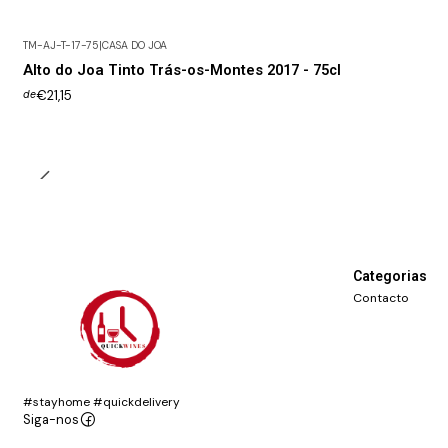
TM-AJ-T-17-75
|
CASA DO JOA
Alto do Joa Tinto Trás-os-Montes 2017 - 75cl
€21,15
de
Categorias
Contacto
#stayhome #quickdelivery
Siga-nos