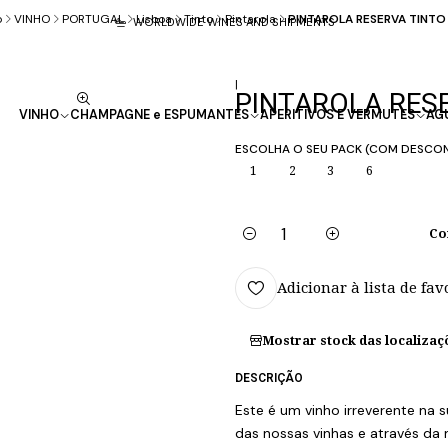
o
VINHO
PORTUGAL
Lisboa
Tinto
Pintarola
PINTAROLA RESERVA TINTO
WORLDWIDE WINES AND SHIPMENTS
|
PINTAROLA RESE
VINHO
CHAMPAGNE e ESPUMANTES
APERITIVOS E VERMUTES
AG
ESCOLHA O SEU PACK (COM DESCO
1
2
3
6
Co
Quantidade
Adicionar à lista de fav
Mostrar stock das localizaç
DESCRIÇÃO
Este é um vinho irreverente na 
das nossas vinhas e através da m