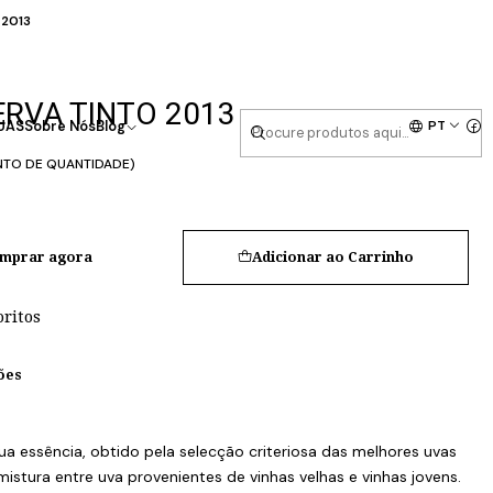
 2013
RVA TINTO 2013
PT
UAS
Sobre Nós
Blog
NTO DE QUANTIDADE)
mprar agora
Adicionar ao Carrinho
oritos
ões
sua essência, obtido pela selecção criteriosa das melhores uvas
istura entre uva provenientes de vinhas velhas e vinhas jovens.