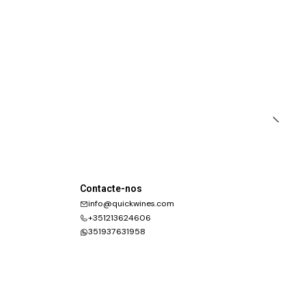
Contacte-nos
info@quickwines.com
+351213624606
351937631958