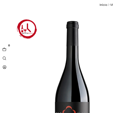
Início
V
0