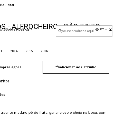
TO - 75cl
S - ALFROCHEIRO - DÃO TINTO -
PT
UAS
Sobre Nós
Blog
11
2014
2015
2016
mprar agora
Adicionar ao Carrinho
oritos
ões
traente maduro pé de fruta, ganancioso e cheio na boca, com