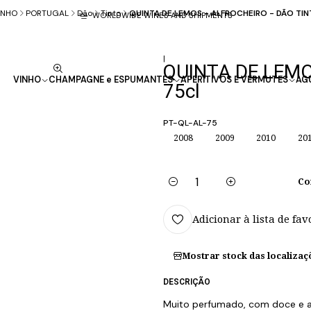
INHO
PORTUGAL
Dão
Tinto
QUINTA DE LEMOS - ALFROCHEIRO - DÃO TIN
WORLDWIDE WINES AND SHIPMENTS
|
QUINTA DE LEMO
VINHO
CHAMPAGNE e ESPUMANTES
APERITIVOS E VERMUTES
AG
75cl
PT-QL-AL-75
2008
2009
2010
20
Co
Quantidade
Adicionar à lista de fav
Mostrar stock das localizaç
DESCRIÇÃO
Muito perfumado, com doce e a