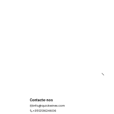
Contacte-nos
info@quickwines.com
+351213624606