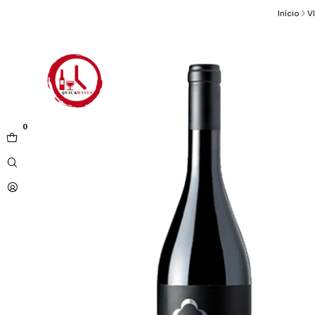
Início
V
0