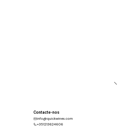
Contacte-nos
info@quickwines.com
+351213624606