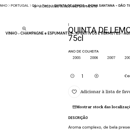
INHO
PORTUGAL
Dão
Tinto
QUINTA DE LEMOS - DONA SANTANA - DÃO TI
WORLDWIDE WINES AND SHIPMENTS
|
QUINTA DE LEMO
VINHO
CHAMPAGNE e ESPUMANTES
APERITIVOS E VERMUTES
AG
75cl
ANO DE COLHEITA
2005
2006
2007
20
Co
Quantidade
Adicionar à lista de fav
Mostrar stock das localizaç
DESCRIÇÃO
Aroma complexo, de bela presenç