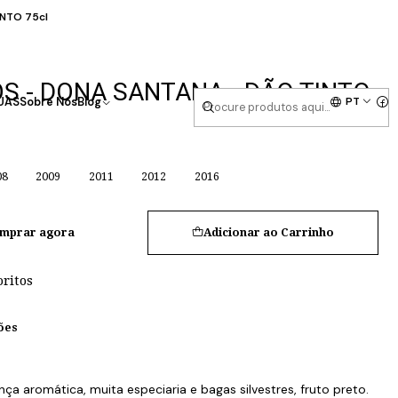
NTO 75cl
S - DONA SANTANA - DÃO TINTO
PT
UAS
Sobre Nós
Blog
08
2009
2011
2012
2016
mprar agora
Adicionar ao Carrinho
oritos
ões
a aromática, muita especiaria e bagas silvestres, fruto preto.