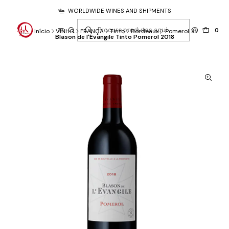
WORLDWIDE WINES AND SHIPMENTS
0
Início
VINHO
FRANÇA
Tinto
Bordeaux
Pomerol
Blason de l'Évangile Tinto Pomerol 2018